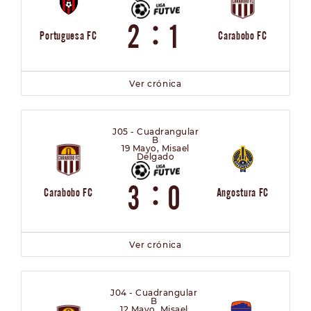
:
2
1
Portuguesa FC
Carabobo FC
Ver crónica
J05 - Cuadrangular
B
19 Mayo, Misael
Delgado
:
3
0
Carabobo FC
Angostura FC
Ver crónica
J04 - Cuadrangular
B
12 Mayo, Misael