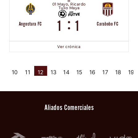
B
01 Mayo, Ricardo
Tulio Maya
:
1
1
Angostura FC
Carabobo FC
Ver crónica
9
10
11
12
13
14
15
16
17
18
19
Aliados Comerciales