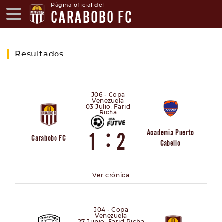
Página oficial del
CARABOBO FC
Resultados
J06 - Copa
Venezuela
03 Julio, Farid
Richa
:
Academia Puerto
1
2
Carabobo FC
Cabello
Ver crónica
J04 - Copa
Venezuela
27 Junio, Farid Richa