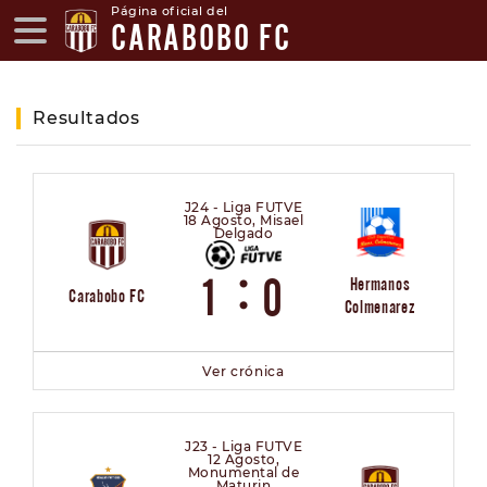
Página oficial del
CARABOBO FC
Resultados
J24 - Liga FUTVE
18 Agosto, Misael
Delgado
:
1
0
Hermanos
Carabobo FC
Colmenarez
Ver crónica
J23 - Liga FUTVE
12 Agosto,
Monumental de
Maturin