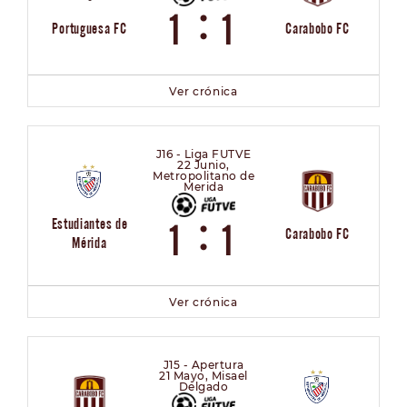
:
1
1
Portuguesa FC
Carabobo FC
Ver crónica
J16 - Liga FUTVE
22 Junio,
Metropolitano de
Merida
:
Estudiantes de
1
1
Carabobo FC
Mérida
Ver crónica
J15 - Apertura
21 Mayo, Misael
Delgado