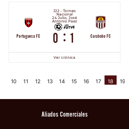
J22 - Torneo
Nacional
24 Julio, José
Antonio Paez
:
0
1
Portuguesa FC
Carabobo FC
Ver crónica
9
10
11
12
13
14
15
16
17
18
19
Aliados Comerciales