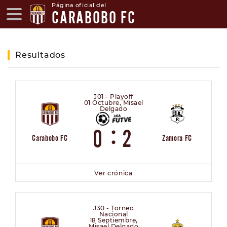
Página oficial del
CARABOBO FC
Resultados
J01 - Playoff
01 Octubre, Misael
Delgado
:
0
2
Carabobo FC
Zamora FC
Ver crónica
J30 - Torneo
Nacional
18 Septiembre,
Misael Delgado