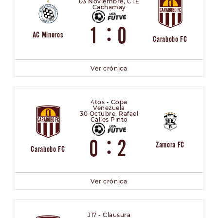
03 Noviembre, CTE
Cachamay
:
1
0
AC Mineros
Carabobo FC
Ver crónica
4tos - Copa
Venezuela
30 Octubre, Rafael
Calles Pinto
:
0
2
Zamora FC
Carabobo FC
Ver crónica
J17 - Clausura