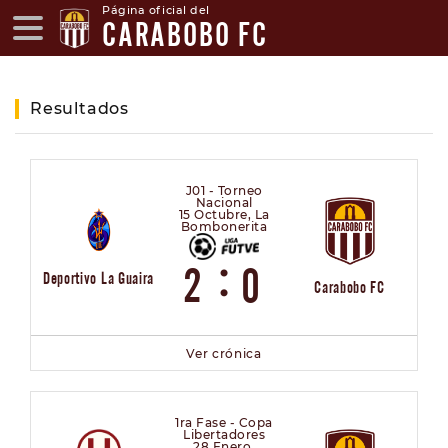
Página oficial del
CARABOBO FC
Resultados
J01 - Torneo
Nacional
15 Octubre, La
Bombonerita
:
2
0
Deportivo La Guaira
Carabobo FC
Ver crónica
1ra Fase - Copa
Libertadores
28 Enero,