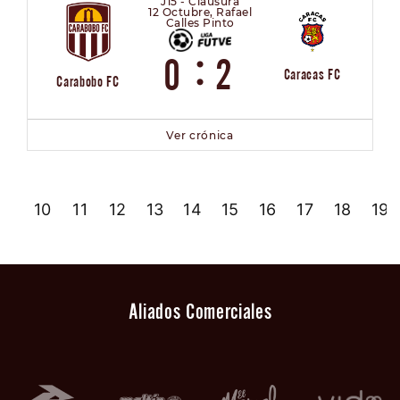
J15 - Clausura
12 Octubre, Rafael
Calles Pinto
:
0
2
Caracas FC
Carabobo FC
Ver crónica
9
10
11
12
13
14
15
16
17
18
19
Aliados Comerciales