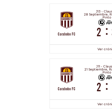
J13 - Clau
28 Septiembre, Ra
Pinto
:
2
Carabobo FC
Ver crón
J11 - Clau
21 Septiembre, Ra
Pinto
:
2
Carabobo FC
Ver crón