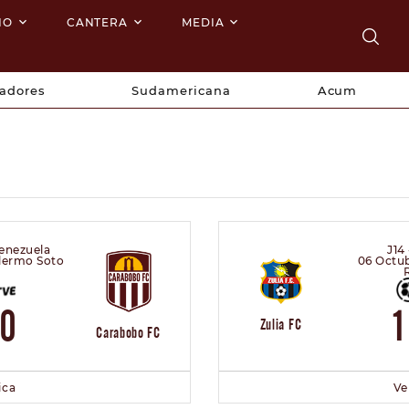
NO
CANTERA
MEDIA
tadores
Sudamericana
Acum
enezuela
J14
llermo Soto
06 Octu
0
Zulia FC
Carabobo FC
ica
Ve