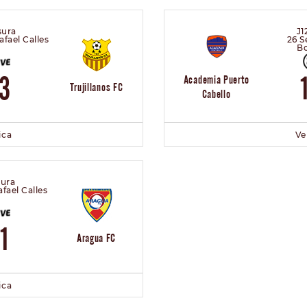
sura
J1
fael Calles
26 S
B
3
Academia Puerto
Trujillanos FC
Cabello
ica
Ve
sura
fael Calles
1
Aragua FC
ica