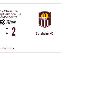
2 - Clausura
eptiembre, La
ombonerita
:
1
2
Carabobo FC
r crónica