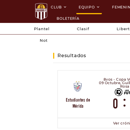
CLUB
EQUIPO
FEMENI
BOLETERÍA
Plantel
Clasif
Liber
Not
Resultados
8vos - Copa V
09 Octubre, Gui
Rosa
:
0
Estudiantes de
Mérida
Ver crón