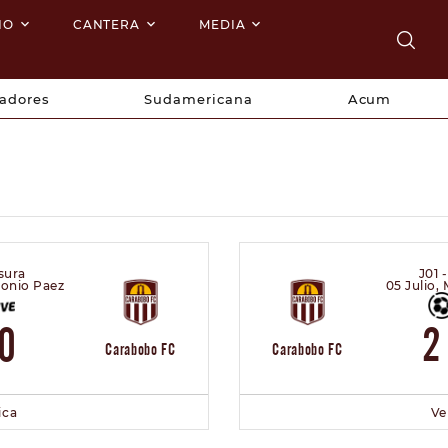
NO
CANTERA
MEDIA
tadores
Sudamericana
Acum
sura
J01 
ntonio Paez
05 Julio,
0
2
Carabobo FC
Carabobo FC
ica
Ve