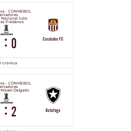
pos - CONMEBOL
ertadores
 Nacional Julio
nez Prádanos
:
4
0
Carabobo FC
r crónica
pos - CONMEBOL
ertadores
 Misael Delgado
:
1
2
Botafogo