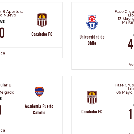
r B Apertura
Fase Gru
lo Nuevo
Lib
13 Mayo,
Martí
0
Carabobo FC
Universidad de
Chile
ica
Ve
ular B
Fase Gru
Lib
 Delgado
06 Mayo,
0
Academia Puerto
Carabobo FC
Cabello
ica