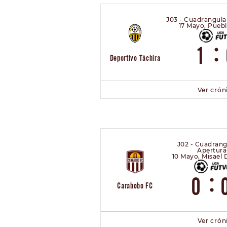
J03 - Cuadrangula
17 Mayo, Pueb
:
1
Deportivo Táchira
Ver crón
J02 - Cuadrang
Apertura
10 Mayo, Misael
:
0
Carabobo FC
Ver crón