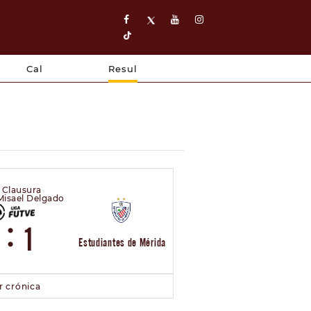
Cal
Resul
- Clausura
 Misael Delgado
:
1
Estudiantes de Mérida
r crónica