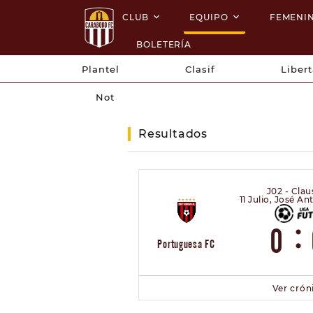
CLUB
EQUIPO
FEMENI
BOLETERÍA
Plantel
Clasif
Liber
Not
Resultados
J02 - Clau
11 Julio, José A
:
0
Portuguesa FC
Ver crón