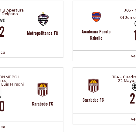
r B Apertura
J05 -
l Delgado
01 Juni
2
Academia Puerto
Metropolitanos FC
Cabello
ica
Ve
 CONMEBOL
J04 - Cuadr
res
22 Mayo,
 Luis Hirschi
Carabobo FC
0
Carabobo FC
Ve
ica