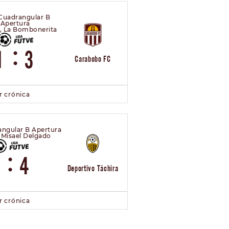
 Cuadrangular B
Apertura
o, La Bombonerita
:
1
3
Carabobo FC
r crónica
angular B Apertura
 Misael Delgado
:
2
4
Deportivo Táchira
r crónica