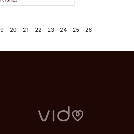
r crónica
19
20
21
22
23
24
25
26