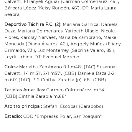
Calvetti, Efranyeli Aguiar (Carmen Colmenárez, 46’),
Bárbara López (Keisy Rondón, 46’). DT: María Laura
Seabra.
Deportivo Táchira F.C. (2):
Mariana Garnica, Daniela
Daza, Mariana Colmenares, Yaribeth Ulacio, Nicole
Flores, Karolay Narváez, Marialba Zambrano, Maikel
Moncada (Diana Álvarez, 46’), Anggely Muñoz (Eliany
Grimaldo, 73’), Luz Monterrey (Sabrina Valero, 85’),
Leydi Urbina. DT: Ezequiel Moreno.
Goles:
Marialba Zambrano 0-1 m48" (TAC) Susanna
Calvetti, 1-1 m.51’, 2-1 m57’, (CBB) Daniela Daza 2-2
m.60" (TAC), 3-2 Cinthia Zarabia (p), 68’, (CBB).
Tarjetas Amarillas:
Carmen Colmenárez, m.54’,
(CBB).Cinthia Zarabia m.68"
Árbitro principal:
Stefani Escobar (Carabobo).
Estadio:
CDD "Empresas Polar, San Joaquín"