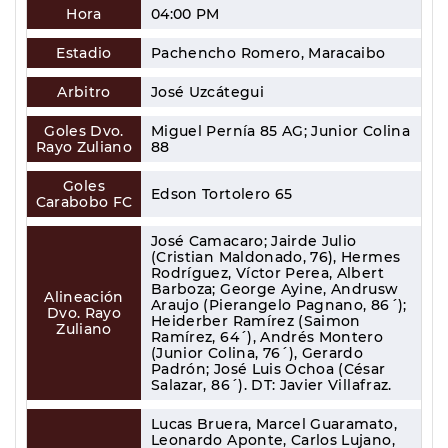
Hora
04:00 PM
Estadio
Pachencho Romero, Maracaibo
Arbitro
José Uzcátegui
Goles Dvo.
Miguel Pernía 85 AG; Junior Colina
Rayo Zuliano
88
Goles
Edson Tortolero 65
Carabobo FC
José Camacaro; Jairde Julio
(Cristian Maldonado, 76), Hermes
Rodríguez, Víctor Perea, Albert
Barboza; George Ayine, Andrusw
Alineación
Araujo (Pierangelo Pagnano, 86´);
Dvo. Rayo
Heiderber Ramírez (Saimon
Zuliano
Ramírez, 64´), Andrés Montero
(Junior Colina, 76´), Gerardo
Padrón; José Luis Ochoa (César
Salazar, 86´). DT: Javier Villafraz.
Lucas Bruera, Marcel Guaramato,
Leonardo Aponte, Carlos Lujano,