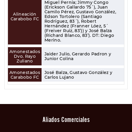
Miguel Pernía; Jimmy Congo
(Erickson Gallardo 75´), Juan
Camilo Pérez, Gustavo González,
Alineación
Edson Tortolero (Santiago
Carabobo FC
Rodríguez, 83´), Robert
Hernández (Franner Lóez, 5´
(Freiver Ruiz, 83’)) y José Balza
(Richard Blanco, 83’). DT: Diego
Merino.
Amonestados
Jaider Julio, Gerardo Padron y
Dvo. Rayo
Junior Colina
Zuliano
Amonestados
José Balza, Gustavo González y
Carabobo FC
Carlos Lujano
Aliados Comerciales