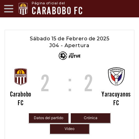
Página oficial del
CARABOBO FC
Sábado 15 de Febrero de 2025
J04 - Apertura
2
:
2
Carabobo
Yaracuyanos
FC
FC
Datos del partido
Crónica
Video