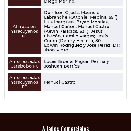
Diego Merino.
Denilson Ojeda; Mauricio
Labranche (Ottoniel Medina, 55´),
Luis Ibargüen, Bryan Morales,
Alineación
Manuel Cañón; Manuel Castro
Yaracuyanos
(Kevin Palacios, 63´), Jesús
FC
Chacón, Camilo Vargas; Jesús
Cuero (Denny Herrera, 80´),
Edwin Rodríguez y José Pérez. DT:
Jhon Pinto
Amonestados
Lucas Bruera, Miguel Pernía y
Carabobo FC
Joshuan Berríos
Amonestados
Yaracuyanos
Manuel Castro
FC
Aliados Comerciales