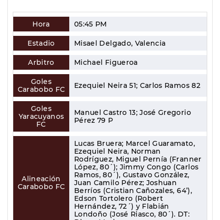
Hora
05:45 PM
Estadio
Misael Delgado, Valencia
Arbitro
Michael Figueroa
Goles
Ezequiel Neira 51; Carlos Ramos 82
Carabobo FC
Goles
Manuel Castro 13; José Gregorio
Yaracuyanos
Pérez 79 P
FC
Lucas Bruera; Marcel Guaramato,
Ezequiel Neira, Norman
Rodríguez, Miguel Pernía (Franner
López, 80´); Jimmy Congo (Carlos
Ramos, 80´), Gustavo González,
Alineación
Juan Camilo Pérez; Joshuan
Carabobo FC
Berríos (Cristian Cañozales, 64’),
Edson Tortolero (Robert
Hernández, 72´) y Flabián
Londoño (José Riasco, 80´). DT: