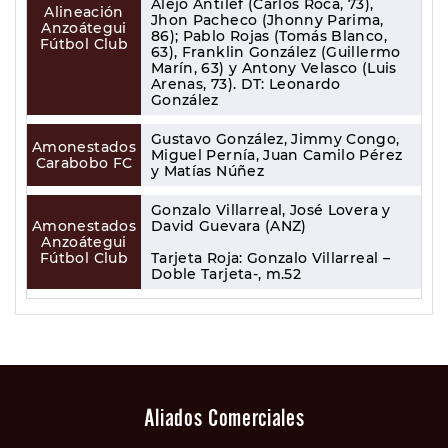
Alejo Antilef (Carlos Roca, 73),
Alineación
Jhon Pacheco (Jhonny Parima,
Anzoátegui
86); Pablo Rojas (Tomás Blanco,
Fútbol Club
63), Franklin González (Guillermo
Marín, 63) y Antony Velasco (Luis
Arenas, 73). DT: Leonardo
González
Gustavo González, Jimmy Congo,
Amonestados
Miguel Pernía, Juan Camilo Pérez
Carabobo FC
y Matías Núñez
Gonzalo Villarreal, José Lovera y
Amonestados
David Guevara (ANZ)
Anzoátegui
Fútbol Club
Tarjeta Roja: Gonzalo Villarreal –
Doble Tarjeta-, m.52
Aliados Comerciales