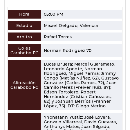
Hora
05:00 PM
Estadio
Misael Delgado, Valencia
Arbitro
Rafael Torres
Goles
Norman Rodríguez 70
Carabobo FC
Lucas Bruera; Marcel Guaramato,
Leonardo Aponte, Norman
Rodríguez, Miguel Pernía; Jimmy
Congo (Matías Núñez, 62), Gustavo
Alineación
González (Carlos Ramos, 72), Juan
Carabobo FC
Camilo Pérez (Freiver Ruiz, 87);
Edson Tortolero, Robert
Hernández (Cristian Cañozales,
62) y Joshuan Berríos (Franner
López, 75). DT: Diego Merino
Yhonatann Yustiz; José Lovera,
Gonzalo Villarreal, David Guevara,
Anthonys Matos, Juan Silgado;