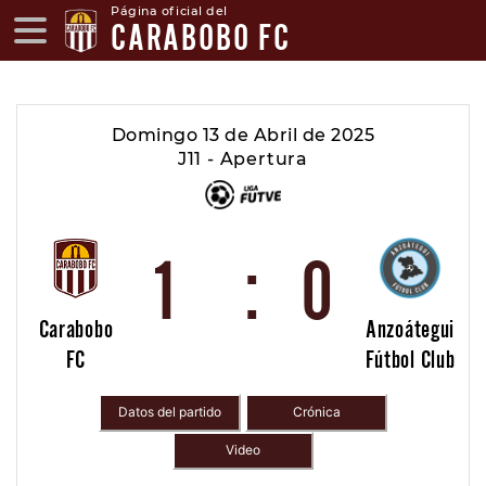
Página oficial del
CARABOBO FC
Domingo 13 de Abril de 2025
J11 - Apertura
1
:
0
Carabobo
Anzoátegui
FC
Fútbol Club
Datos del partido
Crónica
Video