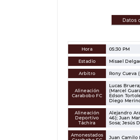
Datos d
Hora
05:30 PM
Estadio
Misael Delga
Arbitro
Rony Cueva (
Lucas Bruera
Alineación
(Marcel Guar
Carabobo FC
Edson Tortole
Diego Merin
Alineación
Alejandro Ar
Deportivo
46); Juan Man
Táchira
Sosa; Jesús 
Amonestados
Juan Camilo 