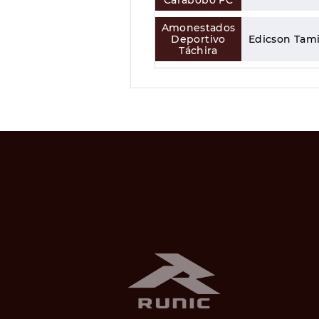
Carabobo FC
Amonestados
Deportivo
Edicson Tami
Táchira