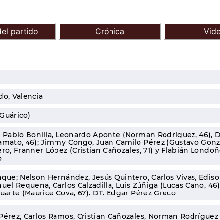
el partido
Crónica
Vid
do, Valencia
Guárico)
; Pablo Bonilla, Leonardo Aponte (Norman Rodríguez, 46), D
amato, 46); Jimmy Congo, Juan Camilo Pérez (Gustavo Gonzá
ro, Franner López (Cristian Cañozales, 71) y Flabián Londoño
o
aque; Nelson Hernández, Jesús Quintero, Carlos Vivas, Edis
uel Requena, Carlos Calzadilla, Luis Zúñiga (Lucas Cano, 46),
Duarte (Maurice Cova, 67). DT: Edgar Pérez Greco
Pérez, Carlos Ramos, Cristian Cañozales, Norman Rodríguez