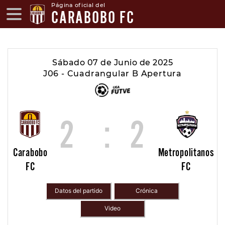
Página oficial del
CARABOBO FC
Sábado 07 de Junio de 2025
J06 - Cuadrangular B Apertura
2
:
2
Carabobo
Metropolitanos
FC
FC
Datos del partido
Crónica
Video