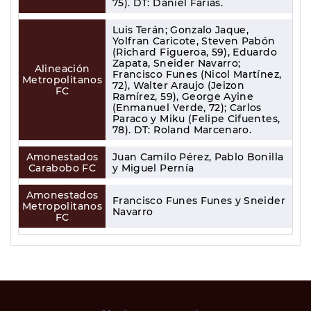
75). DT: Daniel Farías.
Luis Terán; Gonzalo Jaque,
Yolfran Caricote, Steven Pabón
(Richard Figueroa, 59), Eduardo
Zapata, Sneider Navarro;
Alineación
Francisco Funes (Nicol Martínez,
Metropolitanos
72), Walter Araujo (Jeizon
FC
Ramírez, 59), George Ayine
(Enmanuel Verde, 72); Carlos
Paraco y Miku (Felipe Cifuentes,
78). DT: Roland Marcenaro.
Amonestados
Juan Camilo Pérez, Pablo Bonilla
Carabobo FC
y Miguel Pernía
Amonestados
Francisco Funes Funes y Sneider
Metropolitanos
Navarro
FC