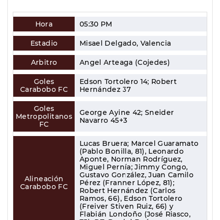
Hora
05:30 PM
Estadio
Misael Delgado, Valencia
Arbitro
Angel Arteaga (Cojedes)
Goles
Edson Tortolero 14; Robert
Carabobo FC
Hernández 37
Goles
George Ayine 42; Sneider
Metropolitanos
Navarro 45+3
FC
Lucas Bruera; Marcel Guaramato
(Pablo Bonilla, 81), Leonardo
Aponte, Norman Rodríguez,
Miguel Pernía; Jimmy Congo,
Gustavo González, Juan Camilo
Alineación
Pérez (Franner López, 81);
Carabobo FC
Robert Hernández (Carlos
Ramos, 66), Edson Tortolero
(Freiver Stiven Ruiz, 66) y
Flabián Londoño (José Riasco,