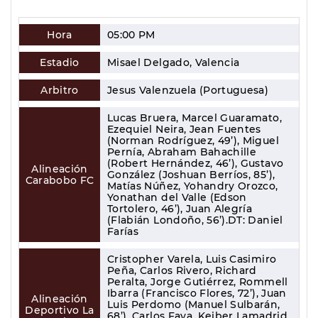
Hora
05:00 PM
Estadio
Misael Delgado, Valencia
Arbitro
Jesus Valenzuela (Portuguesa)
Lucas Bruera, Marcel Guaramato,
Ezequiel Neira, Jean Fuentes
(Norman Rodríguez, 49’), Miguel
Pernía, Abraham Bahachille
(Robert Hernández, 46’), Gustavo
Alineación
González (Joshuan Berríos, 85’),
Carabobo FC
Matías Núñez, Yohandry Orozco,
Yonathan del Valle (Edson
Tortolero, 46’), Juan Alegría
(Flabián Londoño, 56’).DT: Daniel
Farías
Cristopher Varela, Luis Casimiro
Peña, Carlos Rivero, Richard
Peralta, Jorge Gutiérrez, Rommell
Ibarra (Francisco Flores, 72’), Juan
Alineación
Luis Perdomo (Manuel Sulbarán,
Deportivo La
68’), Carlos Faya, Keiber Lamadrid,