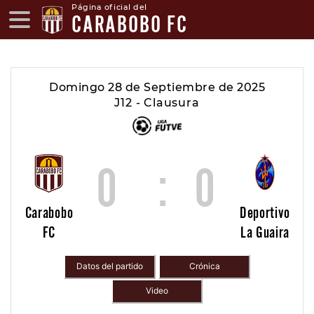
Página oficial del
CARABOBO FC
Domingo 28 de Septiembre de 2025
J12 - Clausura
0
:
0
Carabobo
Deportivo
FC
La Guaira
Datos del partido
Crónica
Video