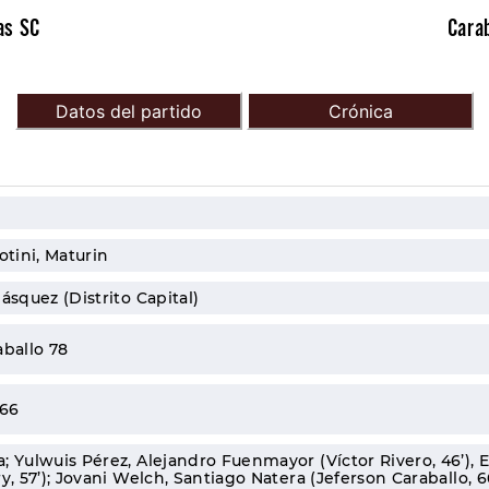
as SC
Cara
Datos del partido
Crónica
tini, Maturin
ásquez (Distrito Capital)
aballo 78
 66
; Yulwuis Pérez, Alejandro Fuenmayor (Víctor Rivero, 46’), 
y, 57’); Jovani Welch, Santiago Natera (Jeferson Caraballo, 6