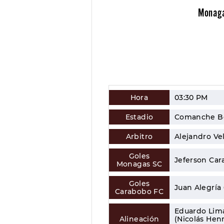
Monag
Hora
03:30 PM
Estadio
Comanche Bo
Arbitro
Alejandro Vel
Goles
Jeferson Car
Monagas SC
Goles
Juan Alegría
Carabobo FC
Eduardo Lima
Alineación
(Nicolás Henr