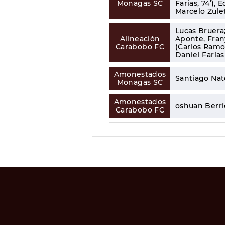
Monagas SC
Farias, 74’),
Marcelo Zule
Lucas Bruera
Alineación
Aponte, Fran
Carabobo FC
(Carlos Ramos
Daniel Farías
Amonestados
Santiago Nat
Monagas SC
Amonestados
oshuan Berrí
Carabobo FC