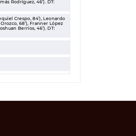
más Rodríguez, 46’). DT:
quiel Crespo, 84’), Leonardo
Orozco, 68’), Franner López
Joshuan Berríos, 46’). DT: