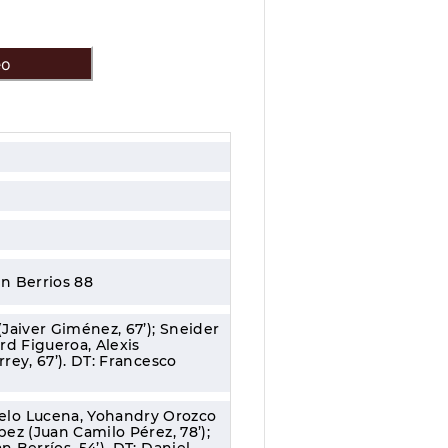
eo
n Berrios 88
(Jaiver Giménez, 67’); Sneider
rd Figueroa, Alexis
rey, 67’). DT: Francesco
elo Lucena, Yohandry Orozco
pez (Juan Camilo Pérez, 78’);