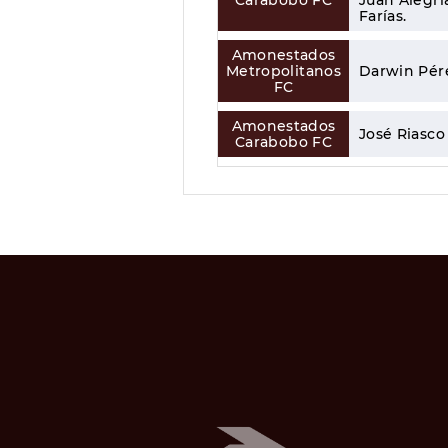
Carabobo FC
Juan Alegrí
Farías.
Amonestados
Metropolitanos
Darwin Pére
FC
Amonestados
José Riasco
Carabobo FC