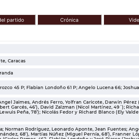
el partido
Crónica
Vid
rte, Caracas
iranda
ozco 45 P; Flabian Londoño 61 P; Angelo Lucena 66; Joshua
 Angel Jaimes, Andrés Ferro, Yolfran Caricote, Darwin Pérez 
bert Garcés, 46’), David Zalzman (Nicol Martínez, 49´); Richa
Lewuis Peña, 78’); Nicolás Fedor y Richard Blanco (Ely Valder
ra; Norman Rodríguez, Leonardo Aponte, Jean Fuentes; Ang
nández, 68’), Martías Núñez (Miguel Pernía, 68’), Franner Ló