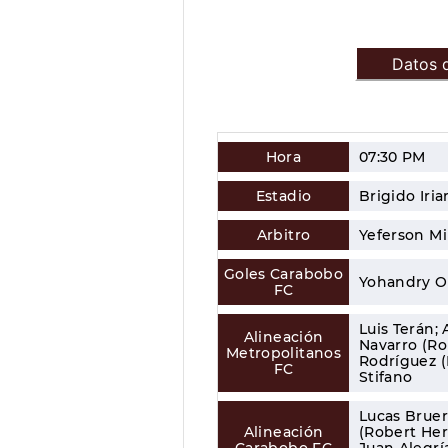
Datos d
Hora
07:30 PM
Estadio
Brigido Iria
Arbitro
Yeferson M
Goles Carabobo
Yohandry Or
FC
Luis Terán;
Alineación
Navarro (Ro
Metropolitanos
Rodríguez (
FC
Stifano
Lucas Brue
Alineación
(Robert Her