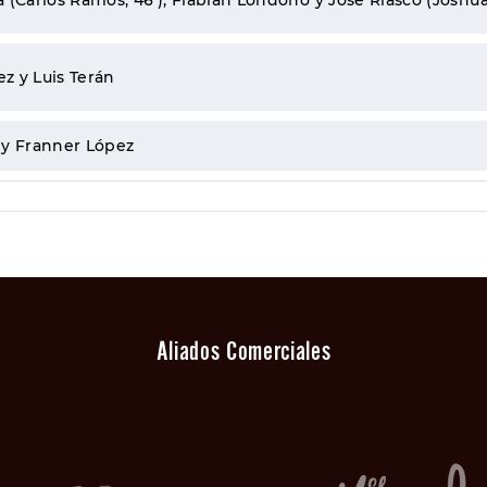
a (Carlos Ramos, 46’), Flabián Londoño y José Riasco (Joshuan
z y Luis Terán
 y Franner López
Aliados Comerciales