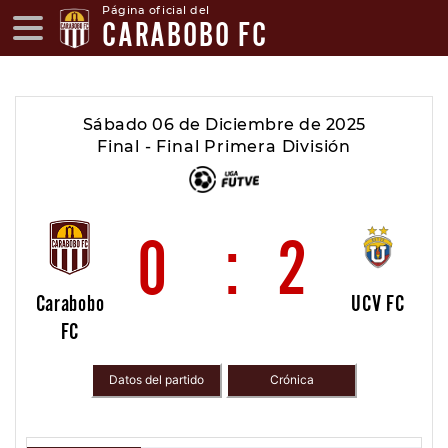
Página oficial del
CARABOBO FC
Sábado 06 de Diciembre de 2025
Final - Final Primera División
0
:
2
Carabobo
UCV FC
FC
Datos del partido
Crónica