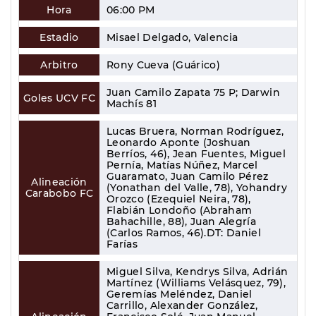
Hora
06:00 PM
Estadio
Misael Delgado, Valencia
Arbitro
Rony Cueva (Guárico)
Juan Camilo Zapata 75 P; Darwin
Goles UCV FC
Machís 81
Lucas Bruera, Norman Rodríguez,
Leonardo Aponte (Joshuan
Berríos, 46), Jean Fuentes, Miguel
Pernía, Matías Núñez, Marcel
Guaramato, Juan Camilo Pérez
Alineación
(Yonathan del Valle, 78), Yohandry
Carabobo FC
Orozco (Ezequiel Neira, 78),
Flabián Londoño (Abraham
Bahachille, 88), Juan Alegría
(Carlos Ramos, 46).DT: Daniel
Farías
Miguel Silva, Kendrys Silva, Adrián
Martínez (Williams Velásquez, 79),
Geremías Meléndez, Daniel
Carrillo, Alexander González,