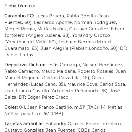
Ficha técnica:
Carabobo FC:
Lucas Bruera, Pablo Bonilla (Jean
Fuentes, 60), Leonardo Aponte, Norman Rodríguez,
Miguel Pernía, Matías Núñez, Gustavo González, Edson
Tortolero (Angelo Lucena, 68), Yohandry Orozco
(Yonathan del Valle, 60), Joshuan Berríos (Marcel
Guaramato, 83), Juan Alegría (Flabián Londoño, 60). DT:
Daniel Farías
Deportivo Táchira:
Jesús Camargo, Nelson Hernández,
Pablo Camacho, Mauro Maidana, Roberto Rosales, Juan
Manuel Requena (Carlos Calzadilla, 46), Óscar
Hernández (Lucas Cano, 85), Maurice Cova, Carlos Sosa,
Jean Franco Castillo (Adalberto Peñaranda, 78), José
Balza. DT: Edgar Pérez Greco
Goles:
0-1, Jean Franco Castillo, m.51′ (TAC); 1-1, Matías
Núñez -penal-, m.76′ (CBB).
Tarjetas amarillas:
Yohandry Orozco, Edson Tortolero,
Gustavo González, Jean Fuentes (CBB); Carlos