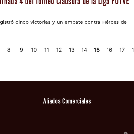
ornada 4 del Torneo Clausura de la Liga FUTVE
gistró cinco victorias y un empate contra Héroes de
8
9
10
11
12
13
14
15
16
17
Aliados Comerciales