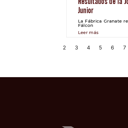
Resultados de la J
Junior
La Fábrica Granate re
Fálcon
Leer más
«
1
2
3
4
5
6
7