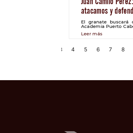
Juan Camilo Pérez
atacamos y defen
El granate buscará 
Academia Puerto Cab
Leer más
«
1
2
3
4
5
6
7
8