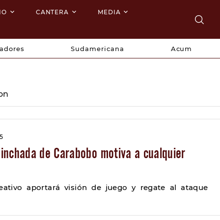
NO
CANTERA
MEDIA
tadores
Sudamericana
Acum
ion
25
inchada de Carabobo motiva a cualquier
ativo aportará visión de juego y regate al ataque