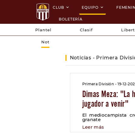
CLUB
EQUIPO
FEMENI
BOLETERÍA
Plantel
Clasif
Liber
Not
Noticias - Primera Divis
Primera División - 19-12-20
Dimas Meza: "La h
jugador a venir"
El mediocampista cre
granate
Leer más