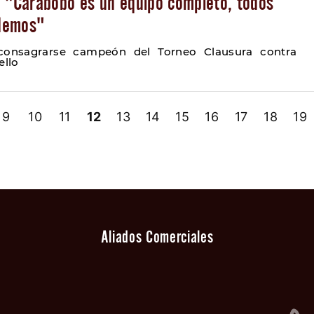
: "Carabobo es un equipo completo, todos
demos"
consagrarse campeón del Torneo Clausura contra
ello
9
10
11
12
13
14
15
16
17
18
19
Aliados Comerciales