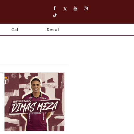
Cal
Resul