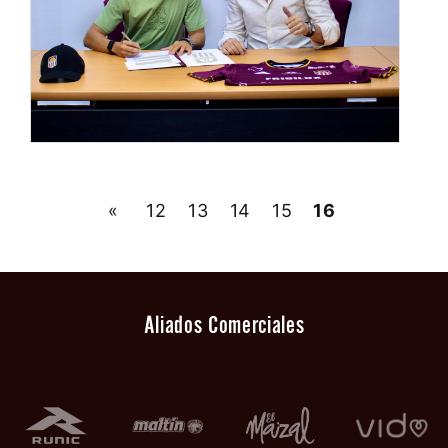
«
12
13
14
15
16
Aliados Comerciales