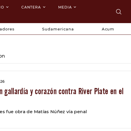
NO
CANTERA
MEDIA
tadores
Sudamericana
Acum
ion
026
 gallardía y corazón contra River Plate en el
tes fue obra de Matías Núñez vía penal