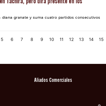
n Táchira, pero dirá presente en los
a diana granate y suma cuatro partidos consecutivos
5
6
7
8
9
10
11
12
13
14
15
Aliados Comerciales