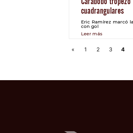
Carabobo tropezó e
cuadrangulares
Eric Ramírez marcó l
con gol
Leer más
«
1
2
3
4